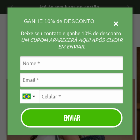
Pular
Até 6x sem juros no cartão
para o
conteúdo
GANHE 10% de DESCONTO!
Carrinho
Deixe seu contato e ganhe 10% de desconto.
UM CUPOM APARECERÁ AQUI APÓS CLICAR
Pular para
EM ENVIAR.
as
informações
do produto
ENVIAR