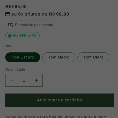
Preço
R$ 588,00
normal
ou 6x s/juros de
R$ 98,00
Formas de pagamento
5% OFF
no PIX
Cor
Tom Escuro
Tom Médio
Tom Claro
Quantidade
Diminuir
Aumentar
a
a
quantidade
quantidade
de
de
Adicionar ao carrinho
Bolsa
Bolsa
Tote
Tote
Rachel
Rachel
Bolsa no modelo tote bag de upcycling feita à mão