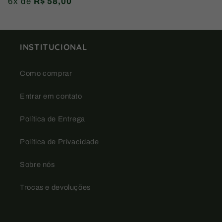
6x de
R$ 58,00
normal
INSTITUCIONAL
Como comprar
Entrar em contato
Política de Entrega
Política de Privacidade
Sobre nós
Trocas e devoluções