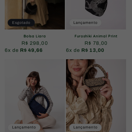
Esgotado
Lançamento
Bolsa Liara
Furoshiki Animal Print
Preço
R$ 298,00
Preço
R$ 78,00
6x de
R$ 49,66
normal
6x de
R$ 13,00
normal
Lançamento
Lançamento