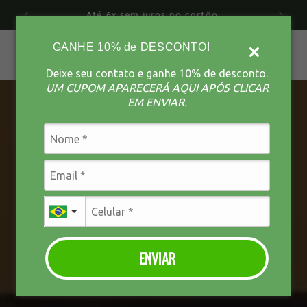
Pular
Frete Grátis acima de R$ 600
para o
conteúdo
GANHE 10% de DESCONTO!
Carrinho
Deixe seu contato e ganhe 10% de desconto.
UM CUPOM APARECERÁ AQUI APÓS CLICAR
EM ENVIAR.
ENVIAR