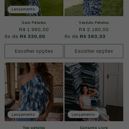
Lançamento
Saia Pétalas
Vestido Pétalas
Preço
R$ 1.980,00
Preço
R$ 2.180,00
6x de
normal
R$ 330,00
6x de
normal
R$ 363,33
Escolher opções
Escolher opções
Lançamento
Lançamento
Top pétalas
Conjunto Livre